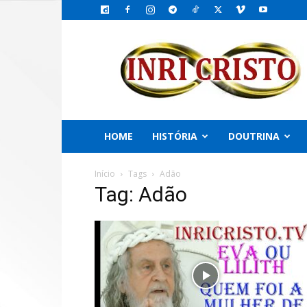
INRI
CRISTO,
o
Emissário
do
PAI
HOME
HISTÓRIA
DOUTRINA
Início
Tags
Adão
Tag: Adão