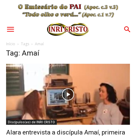
Início
Tags
Amaí
Tag: Amaí
Discípulos(as) de INRI CRISTO
Alara entrevista a discípula Amaí, primeira