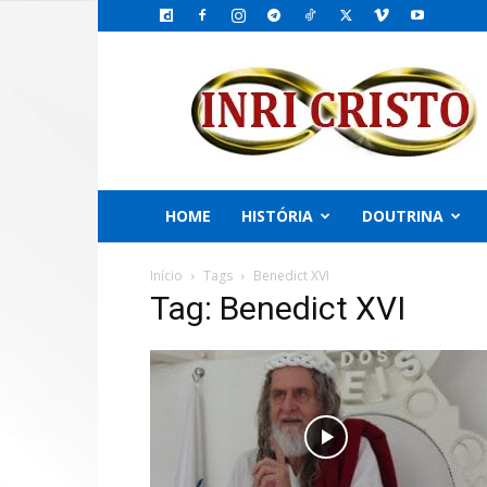
INRI
CRISTO,
o
Emissário
do
PAI
HOME
HISTÓRIA
DOUTRINA
Início
Tags
Benedict XVI
Tag: Benedict XVI