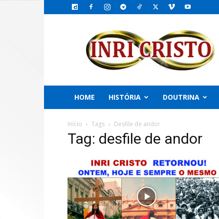
INRI
CRISTO,
o
Emissário
do
PAI
HOME
HISTÓRIA
DOUTRINA
Início
Tags
Desfile de andor
Tag: desfile de andor