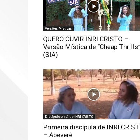
Versões Místicas
QUERO OUVIR INRI CRISTO –
Versão Mística de “Cheap Thrills
(SIA)
Discípulos(as) de INRI CRISTO
Primeira discípula de INRI CRIS
– Abeverê