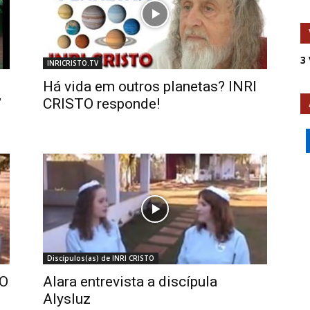
3
INRICRISTO.TV
Há vida em outros planetas? INRI
”
CRISTO responde!
Discípulos(as) de INRI CRISTO
TO
Alara entrevista a discípula
Alysluz