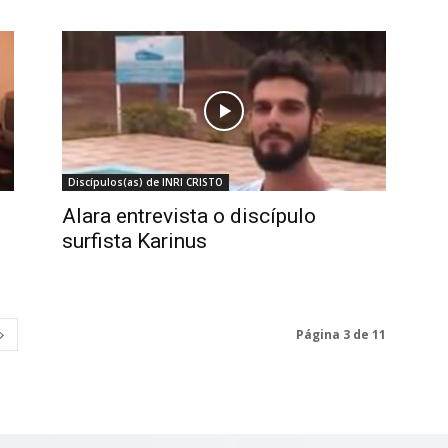
Discípulos(as) de INRI CRISTO
Alara entrevista o discípulo
surfista Karinus
Página 3 de 11