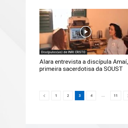
Discípulos(as) de INRI CRISTO
Alara entrevista a discípula Amaí,
primeira sacerdotisa da SOUST
...
1
2
3
4
11