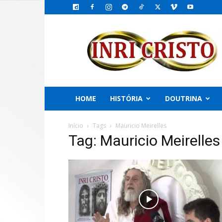
INRI
CRISTO,
o
Emissário
do
PAI
HOME
HISTÓRIA
DOUTRINA
Início
Tags
Mauricio Meirelles
Tag: Mauricio Meirelles