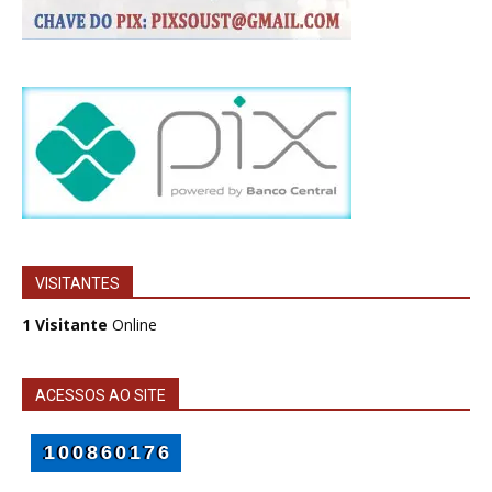
VISITANTES
1 Visitante
Online
ACESSOS AO SITE