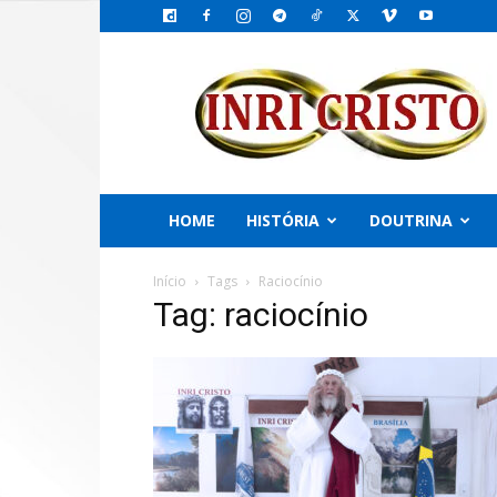
INRI
CRISTO,
o
Emissário
do
PAI
HOME
HISTÓRIA
DOUTRINA
Início
Tags
Raciocínio
Tag: raciocínio