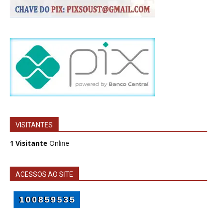
VISITANTES
1 Visitante
Online
ACESSOS AO SITE