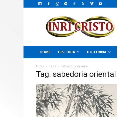
INRI
CRISTO,
o
Emissário
do
PAI
HOME
HISTÓRIA
DOUTRINA
Início
Tags
Sabedoria oriental
Tag: sabedoria oriental