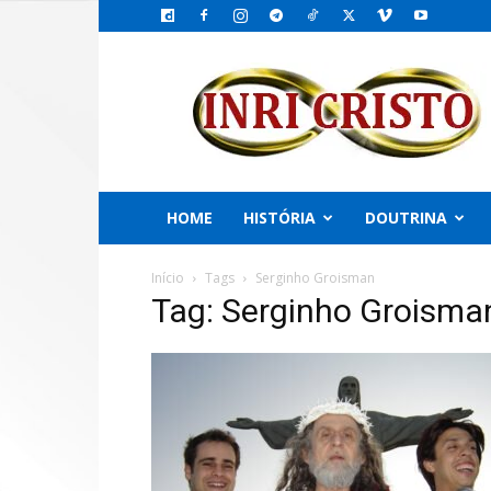
INRI
CRISTO,
o
Emissário
do
PAI
HOME
HISTÓRIA
DOUTRINA
Início
Tags
Serginho Groisman
Tag: Serginho Groisma