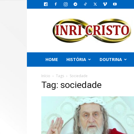
INRI
CRISTO,
o
Emissário
do
PAI
HOME
HISTÓRIA
DOUTRINA
Início
Tags
Sociedade
Tag: sociedade