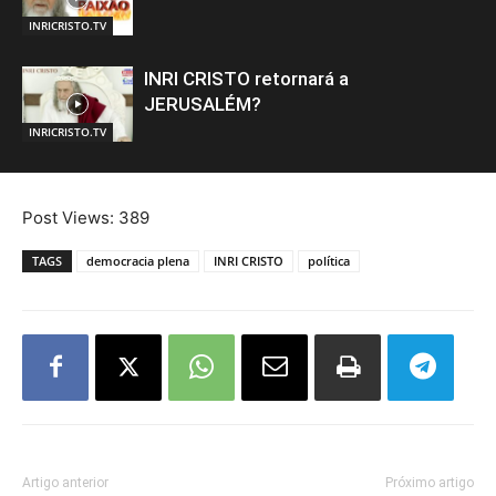
INRICRISTO.TV
INRI CRISTO retornará a
JERUSALÉM?
INRICRISTO.TV
Post Views:
389
TAGS
democracia plena
INRI CRISTO
política
Artigo anterior
Próximo artigo