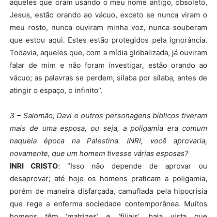
aqueles que oram usando o meu nome antigo, obsoleto,
Jesus, estão orando ao vácuo, exceto se nunca viram o
meu rosto, nunca ouviram minha voz, nunca souberam
que estou aqui. Estes estão protegidos pela ignorância.
Todavia, aqueles que, com a mídia globalizada, já ouviram
falar de mim e não foram investigar, estão orando ao
vácuo; as palavras se perdem, sílaba por sílaba, antes de
atingir o espaço, o infinito”.
3 – Salomão, Davi e outros personagens bíblicos tiveram
mais de uma esposa, ou seja, a poligamia era comum
naquela época na Palestina. INRI, você aprovaria,
novamente, que um homem tivesse várias esposas?
INRI CRISTO
: “Isso não depende de aprovar ou
desaprovar; até hoje os homens praticam a poligamia,
porém de maneira disfarçada, camuflada pela hipocrisia
que rege a enferma sociedade contemporânea. Muitos
homens têm ‘matrizes’ e ‘filiais’, haja vista que