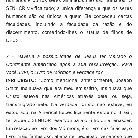
humanos e outros seres animados não são humanos. O
SENHOR vivifica tudo; a única diferença é que os seres
humanos são os únicos a quem Ele concedeu certas
faculdades, incluindo a faculdade da razão e do
discernimento, conferindo-lhes o status de filhos de
DEUS”
.
7 – Haveria a possibilidade de Jesus ter visitado o
Continente Americano após a sua ressurreição? Para
você, INRI, o Livro de Mórmon é verdadeiro?
INRI CRISTO
: “Como mencionei anteriormente, Joseph
Smith insinuava que era meu emissário, insinuava que
Cristo esteve nas Américas através dele, ou seja,
transmigrado nele. Na verdade, Cristo não esteve; eu
estou aqui na América! Especificamente estou no Brasil,
terra que o SENHOR reservou para o Filho dEle renascer.
Em relação ao livro dos Mórmons, é o livro das falácias, o
livro mais fantasioso, alienante, pegajoso, venenoso que