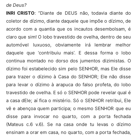
de Deus?
INRI CRISTO
: “Diante de DEUS não, todavia diante do
coletor de dízimo, diante daquele que impõe o dízimo, de
acordo com a quantia que os incautos desembolsam, é
claro que sim! O lobo travestido de ovelha, dentro de seu
automóvel luxuoso, obviamente irá lembrar melhor
daquele que ‘contribuiu mais’. E dessa forma o lobo
continua montado no dorso dos jumentos dizimistas. O
dízimo foi estabelecido sim pelo SENHOR, mas Ele disse
para trazer o dízimo à Casa do SENHOR; Ele não disse
para levar o dízimo à arapuca do falso profeta, do lobo
travestido de ovelha. E só o SENHOR pode revelar qual é
a casa dEle; aí fica o mistério. Só o SENHOR retribui, Ele
vê e abençoa quem participa; o mesmo SENHOR que eu
disse para invocar no quarto, com a porta fechada
(Mateus c.6 v.6). Se na casa onde tu levas o dízimo
ensinam a orar em casa, no quarto, com a porta fechada,