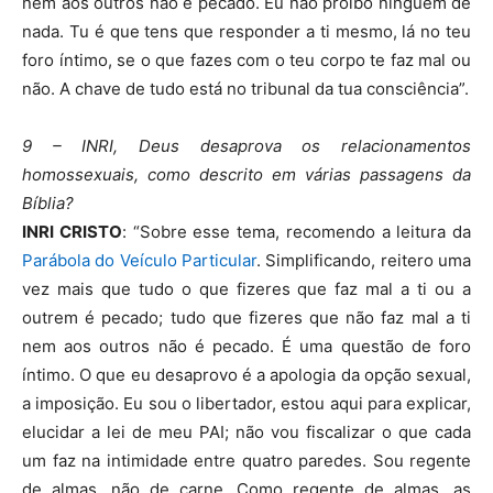
nem aos outros não é pecado. Eu não proíbo ninguém de
nada. Tu é que tens que responder a ti mesmo, lá no teu
foro íntimo, se o que fazes com o teu corpo te faz mal ou
não. A chave de tudo está no tribunal da tua consciência”.
9 – INRI, Deus desaprova os relacionamentos
homossexuais, como descrito em várias passagens da
Bíblia?
INRI CRISTO
: “Sobre esse tema, recomendo a leitura da
Parábola do Veículo Particular
. Simplificando, reitero uma
vez mais que tudo o que fizeres que faz mal a ti ou a
outrem é pecado; tudo que fizeres que não faz mal a ti
nem aos outros não é pecado. É uma questão de foro
íntimo. O que eu desaprovo é a apologia da opção sexual,
a imposição. Eu sou o libertador, estou aqui para explicar,
elucidar a lei de meu PAI; não vou fiscalizar o que cada
um faz na intimidade entre quatro paredes. Sou regente
de almas, não de carne. Como regente de almas, as