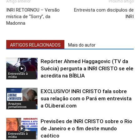
Artigo anterior
Próximo artigo
INRI RETORNOU – Versão
Entrevista com discípulos de
mística de “Sorry”, da
INRI
Madonna
ARTIGOS RELACIONADOS
Mais do autor
Repórter Ahmed Haggagovic (TV da
Suécia) pergunta a INRI CRISTO se ele
Entrevistas à
acredita na BÍBLIA
mídia
EXCLUSIVO! INRI CRISTO fala sobre
sua relação com o Pará em entrevista
Arquivos
a OLiberal.com
jornalísticos
Previsões de INRI CRISTO sobre o Rio
de Janeiro e o fim deste mundo
Entrevistas à
caótico
mídia