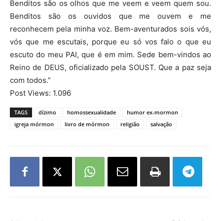
Benditos são os olhos que me veem e veem quem sou.
Benditos são os ouvidos que me ouvem e me
reconhecem pela minha voz. Bem-aventurados sois vós,
vós que me escutais, porque eu só vos falo o que eu
escuto do meu PAI, que é em mim. Sede bem-vindos ao
Reino de DEUS, oficializado pela SOUST. Que a paz seja
com todos.”
Post Views:
1.096
TAGS
dízimo
homossexualidade
humor ex-mormon
igreja mórmon
livro de mórmon
religião
salvação