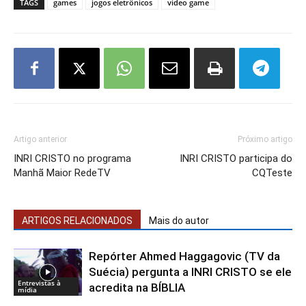
TAGS
games
jogos eletrônicos
video game
Artigo anterior
Próximo artigo
INRI CRISTO no programa
INRI CRISTO participa do
Manhã Maior RedeTV
CQTeste
ARTIGOS RELACIONADOS
Mais do autor
Repórter Ahmed Haggagovic (TV da
Suécia) pergunta a INRI CRISTO se ele
Entrevistas à
acredita na BÍBLIA
mídia