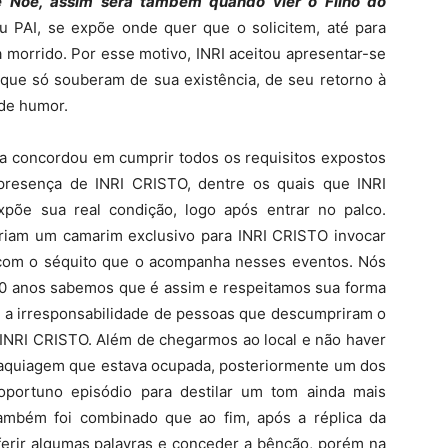
 Noé, assim será também quando vier o Filho do
u PAI, se expõe onde quer que o solicitem, até para
a morrido. Por esse motivo, INRI aceitou apresentar-se
 que só souberam de sua existência, de seu retorno à
 de humor.
ada concordou em cumprir todos os requisitos expostos
presença de INRI CRISTO, dentre os quais que INRI
xpõe sua real condição, logo após entrar no palco.
riam um camarim exclusivo para INRI CRISTO invocar
om o séquito que o acompanha nesses eventos. Nós
0 anos sabemos que é assim e respeitamos sua forma
s a irresponsabilidade de pessoas que descumpriram o
 INRI CRISTO. Além de chegarmos ao local e não haver
aquiagem que estava ocupada, posteriormente um dos
portuno episódio para destilar um tom ainda mais
ambém foi combinado que ao fim, após a réplica da
roferir algumas palavras e conceder a bênção, porém na