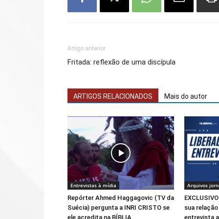
Artigo anterior
Fritada: reflexão de uma discípula
ARTIGOS RELACIONADOS
Mais do autor
Entrevistas à mídia
Arquivos jorn
Repórter Ahmed Haggagovic (TV da
EXCLUSIVO!
Suécia) pergunta a INRI CRISTO se
sua relaçã
ele acredita na BÍBLIA
entrevista 