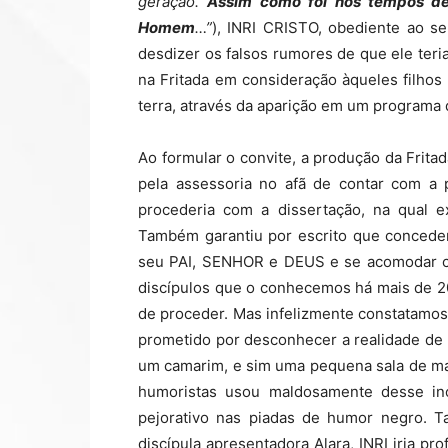
geração.
Assim como foi nos tempos de
Homem
…”
), INRI CRISTO, obediente ao se
desdizer os falsos rumores de que ele teri
na Fritada em consideração àqueles filhos
terra, através da aparição em um programa
Ao formular o convite, a produção da Frit
pela assessoria no afã de contar com a 
procederia com a dissertação, na qual e
Também garantiu por escrito que concede
seu PAI, SENHOR e DEUS e se acomodar c
discípulos que o conhecemos há mais de 2
de proceder. Mas infelizmente constatamo
prometido por desconhecer a realidade de
um camarim, e sim uma pequena sala de m
humoristas usou maldosamente desse ino
pejorativo nas piadas de humor negro. T
discípula apresentadora Alara, INRI iria p