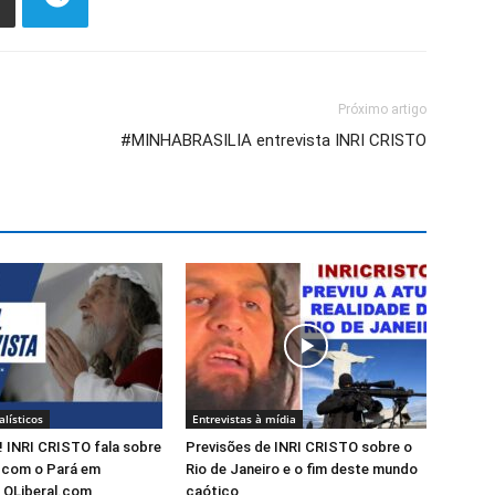
Próximo artigo
#MINHABRASILIA entrevista INRI CRISTO
alísticos
Entrevistas à mídia
 INRI CRISTO fala sobre
Previsões de INRI CRISTO sobre o
o com o Pará em
Rio de Janeiro e o fim deste mundo
a OLiberal.com
caótico