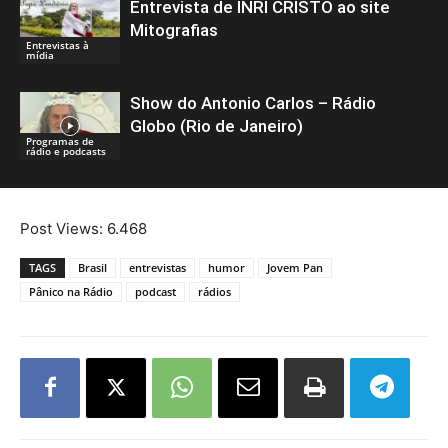
Entrevista de INRI CRISTO ao site
Mitografias
Entrevistas à
mídia
Show do Antonio Carlos – Rádio
Globo (Rio de Janeiro)
Programas de
rádio e podcasts
Post Views:
6.468
TAGS
Brasil
entrevistas
humor
Jovem Pan
Pânico na Rádio
podcast
rádios