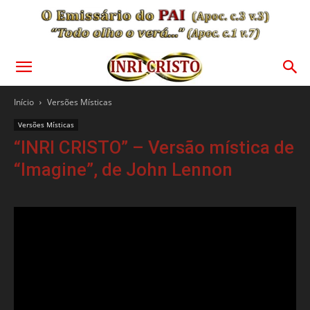
Início
Versões Místicas
Versões Místicas
“INRI CRISTO” – Versão mística de
“Imagine”, de John Lennon