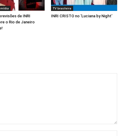
 mídia
TV brasileira
revisões de INRI
INRI CRISTO no ‘Luciana by Night’
e o Rio de Janeiro
e!