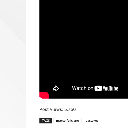
Post Views:
5.750
TAGS
marco feliciano
pastores