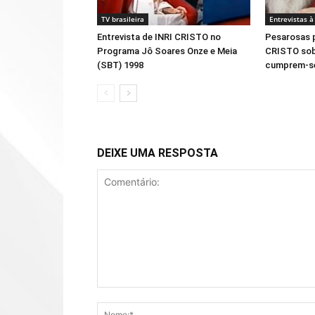
TV brasileira
Entrevistas à
Entrevista de INRI CRISTO no
Pesarosas p
Programa Jô Soares Onze e Meia
CRISTO sobr
(SBT) 1998
cumprem-s
DEIXE UMA RESPOSTA