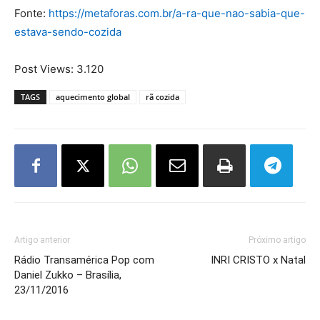
Fonte:
https://metaforas.com.br/a-ra-que-nao-sabia-que-
estava-sendo-cozida
Post Views:
3.120
TAGS
aquecimento global
rã cozida
Artigo anterior
Próximo artigo
Rádio Transamérica Pop com
INRI CRISTO x Natal
Daniel Zukko – Brasília,
23/11/2016