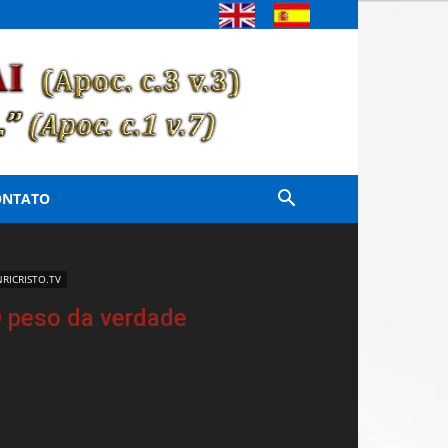
ONTATO
NRICRISTO.TV
 peso da verdade