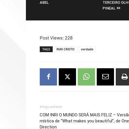
ABEL
TERCEIRO OLH
PINEAL
Post Views:
228
TAGS
INRI CRISTO
verdade
Artigo anterior
COM INRI O MUNDO SERÁ MAIS FELIZ – Versã
mística de “What makes you beautiful”, de One
Direction