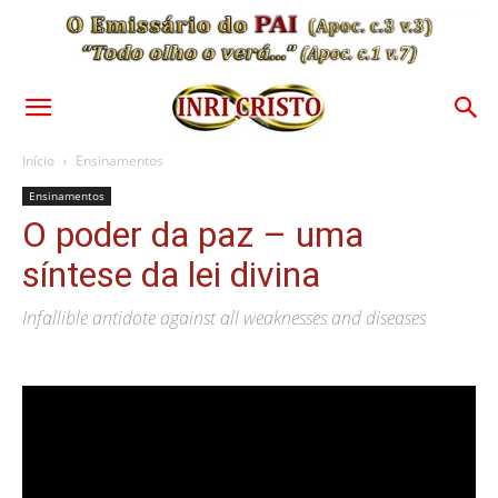
Início
Ensinamentos
Ensinamentos
O poder da paz – uma
síntese da lei divina
Infallible antidote against all weaknesses and diseases