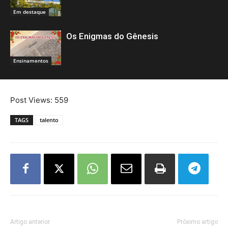
Em destaque
Os Enigmas do Gênesis
Ensinamentos
Post Views:
559
TAGS
talento
Artigo anterior
Próximo artigo