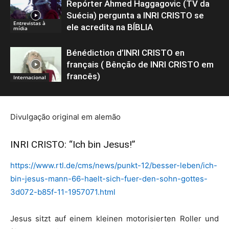
Repórter Ahmed Haggagovic (TV da
Suécia) pergunta a INRI CRISTO se
Entrevistas à
ele acredita na BÍBLIA
mídia
Bénédiction d’INRI CRISTO en
français ( Bênção de INRI CRISTO em
francês)
Internacional
Divulgação original em alemão
INRI CRISTO: “Ich bin Jesus!”
https://www.rtl.de/cms/news/punkt-12/besser-leben/ich-
bin-jesus-mann-66-haelt-sich-fuer-den-sohn-gottes-
3d072-b85f-11-1957071.html
Jesus sitzt auf einem kleinen motorisierten Roller und