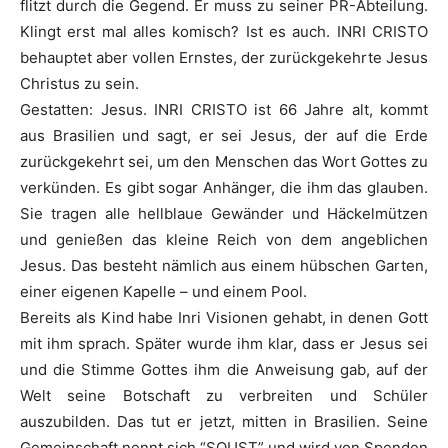
flitzt durch die Gegend. Er muss zu seiner PR-Abteilung.
Klingt erst mal alles komisch? Ist es auch. INRI CRISTO
behauptet aber vollen Ernstes, der zurückgekehrte Jesus
Christus zu sein.
Gestatten: Jesus. INRI CRISTO ist 66 Jahre alt, kommt
aus Brasilien und sagt, er sei Jesus, der auf die Erde
zurückgekehrt sei, um den Menschen das Wort Gottes zu
verkünden. Es gibt sogar Anhänger, die ihm das glauben.
Sie tragen alle hellblaue Gewänder und Häckelmützen
und genießen das kleine Reich von dem angeblichen
Jesus. Das besteht nämlich aus einem hübschen Garten,
einer eigenen Kapelle – und einem Pool.
Bereits als Kind habe Inri Visionen gehabt, in denen Gott
mit ihm sprach. Später wurde ihm klar, dass er Jesus sei
und die Stimme Gottes ihm die Anweisung gab, auf der
Welt seine Botschaft zu verbreiten und Schüler
auszubilden. Das tut er jetzt, mitten in Brasilien. Seine
Gemeinschaft nennt sich “SOUST” und wird von Spenden