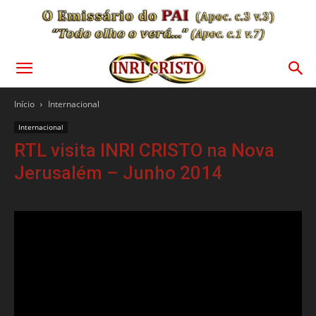
Início
Internacional
Internacional
RTL visita INRI CRISTO na Nova
Jerusalém – Junho 2014