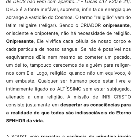
de DEUS não vem com aparato…” – Lucas c.17 v.20 e 21)
.
DEUS é a fonte inefável, suprema, infinita de energia que
abrange a vastidão do Cosmos. O termo “religião” vem do
latim religaire (religar). Sendo o CRIADOR
onipresente
,
onisciente e onipotente, não há necessidade de religião.
Onipresente
, Ele vivifica cada célula de nosso corpo e
cada partícula de nosso sangue. Se não é possível nos
esquivarmos dEle nem mesmo ao cometer um pecado,
um delito, tampouco carecemos de alguém para religar-
nos com Ele. Logo, religião, quando não um equívoco, é
um embuste. Qualquer ser humano pode estar livre e
intimamente ligado ao ALTÍSSIMO sem estar subjugado,
alienado a uma religião. A missão de INRI CRISTO
consiste justamente em
despertar as consciências para
a realidade de que todos são indissociáveis do Eterno
SENHOR da vida.
A SOUST veio
resgatar a essência da primitiva igreja