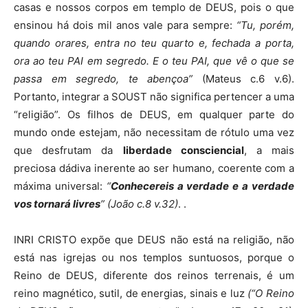
casas e nossos corpos em templo de DEUS, pois o que
ensinou há dois mil anos vale para sempre:
“Tu, porém,
quando orares, entra no teu quarto e, fechada a porta,
ora ao teu PAI em segredo. E o teu PAI, que vê o que se
passa em segredo, te abençoa”
(Mateus c.6 v.6).
Portanto, integrar a SOUST não significa pertencer a uma
“religião”. Os filhos de DEUS, em qualquer parte do
mundo onde estejam, não necessitam de rótulo uma vez
que desfrutam da
liberdade consciencial
, a mais
preciosa dádiva inerente ao ser humano, coerente com a
máxima universal:
“
Conhecereis a verdade e a verdade
vos tornará livres
” (João c.8 v.32)
. .
INRI CRISTO expõe que DEUS não está na religião, não
está nas igrejas ou nos templos suntuosos, porque o
Reino de DEUS, diferente dos reinos terrenais, é um
reino magnético, sutil, de energias, sinais e luz
(“O Reino