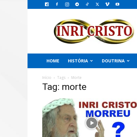
INRI
CRISTO,
o
Emissário
do
PAI
HOME
HISTÓRIA
DOUTRINA
Início
Tags
Morte
Tag: morte