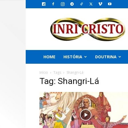
INRI
CRISTO,
o
Emissário
do
PAI
HOME
HISTÓRIA
DOUTRINA
Início
Tags
Shangri-Lá
Tag: Shangri-Lá