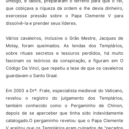
umbigo, e lábios, prepararam o terreno para que o rei,
que cobiçava a riqueza da ordem e lhe devia dinheiro,
exercesse pressão sobre o Papa Clemente V para
dissolvê-la e prender seus líderes.
Vários cavaleiros, inclusive o Grão Mestre, Jacques de
Molay, foram queimados. As lendas dos Templários,
sobre rituais secretos e tesouros perdidos, há muito
fascinam os teóricos da conspiração, e figuram em O
Código Da Vinci, que repetiu a tese de que os cavaleiros
guardavam o Santo Graal.
Em 2003 a Drª. Frale, especialista medieval do Vaticano,
revelou o registro do julgamento dos Templários,
também conhecido como o Pergaminho de Chinon,
depois de se aperceber que tinha sido indevidamente
catalogado.O pergaminho revelou que o Papa Clemente
V aceitou que os Templários eram culpados de “pecados