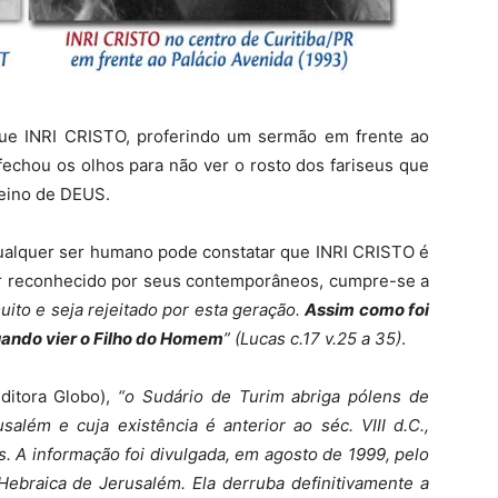
que INRI CRISTO, proferindo um sermão em frente ao
 fechou os olhos para não ver o rosto dos fariseus que
Reino de DEUS.
qualquer ser humano pode constatar que INRI CRISTO é
ser reconhecido por seus contemporâneos, cumpre-se a
ito e seja rejeitado por esta geração.
Assim como foi
ando vier o Filho do Homem
” (Lucas c.17 v.25 a 35)
.
Editora Globo),
“o Sudário de Turim abriga pólens de
além e cuja existência é anterior ao séc. VIII d.C.,
. A informação foi divulgada, em agosto de 1999, pelo
Hebraica de Jerusalém. Ela derruba definitivamente a