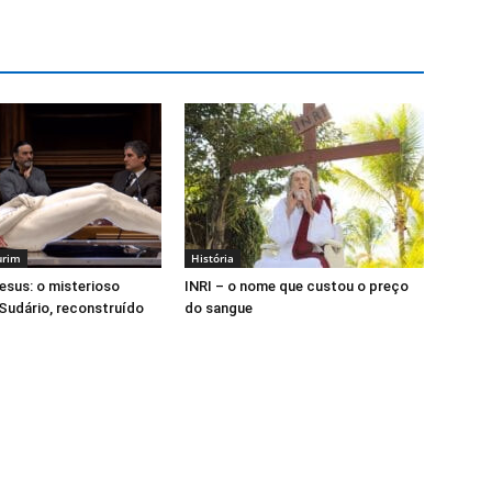
urim
História
esus: o misterioso
INRI – o nome que custou o preço
udário, reconstruído
do sangue