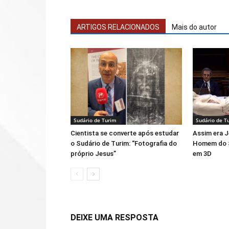
ARTIGOS RELACIONADOS
Mais do autor
Sudário de Turim
Sudário de T
Cientista se converte após estudar
Assim era J
o Sudário de Turim: “Fotografia do
Homem do S
próprio Jesus”
em 3D
DEIXE UMA RESPOSTA