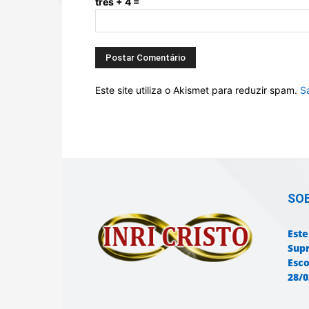
três + 4 =
Este site utiliza o Akismet para reduzir spam.
S
SO
Este
Sup
Esco
28/0