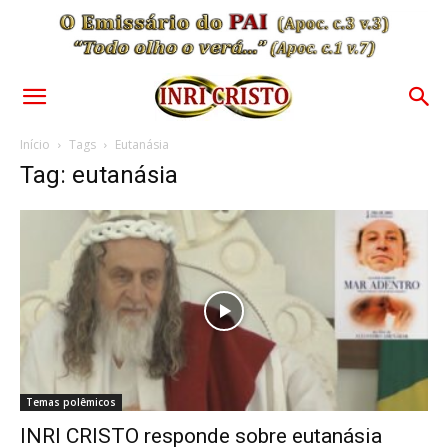
Início
Tags
Eutanásia
Tag: eutanásia
Temas polêmicos
INRI CRISTO responde sobre eutanásia