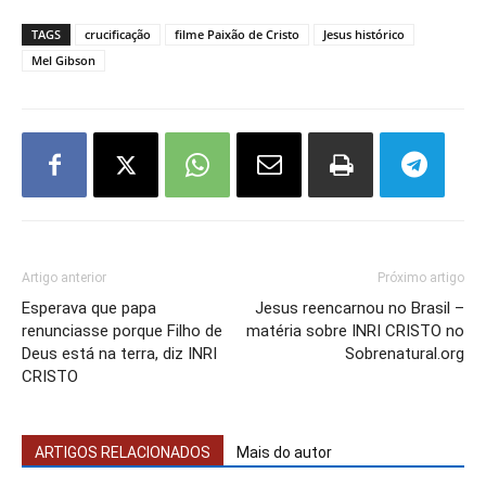
TAGS
crucificação
filme Paixão de Cristo
Jesus histórico
Mel Gibson
Artigo anterior
Próximo artigo
Esperava que papa
Jesus reencarnou no Brasil –
renunciasse porque Filho de
matéria sobre INRI CRISTO no
Deus está na terra, diz INRI
Sobrenatural.org
CRISTO
ARTIGOS RELACIONADOS
Mais do autor