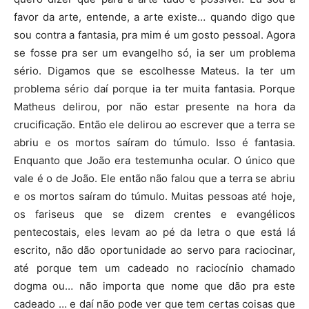
favor da arte, entende, a arte existe… quando digo que
sou contra a fantasia, pra mim é um gosto pessoal. Agora
se fosse pra ser um evangelho só, ia ser um problema
sério. Digamos que se escolhesse Mateus. Ia ter um
problema sério daí porque ia ter muita fantasia. Porque
Matheus delirou, por não estar presente na hora da
crucificação. Então ele delirou ao escrever que a terra se
abriu e os mortos saíram do túmulo. Isso é fantasia.
Enquanto que João era testemunha ocular. O único que
vale é o de João. Ele então não falou que a terra se abriu
e os mortos saíram do túmulo. Muitas pessoas até hoje,
os fariseus que se dizem crentes e evangélicos
pentecostais, eles levam ao pé da letra o que está lá
escrito, não dão oportunidade ao servo para raciocinar,
até porque tem um cadeado no raciocínio chamado
dogma ou… não importa que nome que dão pra este
cadeado … e daí não pode ver que tem certas coisas que