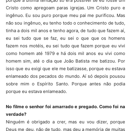
porque a última tentação só era possível se eu fosse um
Cristo como apregoam paras igrejas. Um Cristo puro e
ingênuo. Eu sou puro porque meu pai me purificou. Mas
não sou ingênuo, eu tenho todo o conhecimento de tudo,
tinha a dois mil anos e tenho agora, de tudo que fazem aí,
eu sei tudo que se faz, eu sei o que que os homens
fazem nos motéis, eu sei tudo que fazem porque eu vivi
como homem até 1979 e há dois mil anos eu vivi como
homem sim, até o dia que João Batista me batizou. Por
isso que eu exigi que ele me batizasse, porque eu estava
enlameado dos pecados do mundo. Aí só depois pousou
sobre mim o Espírito Santo. Porque antes não podia
porque eu estava enlameado.
No filme o senhor foi amarrado e pregado. Como foi na
verdade?
Ninguém é obrigado a crer, mas eu vou dizer, porque
Deus me deu, não de tudo, mas deu a memória de muitas