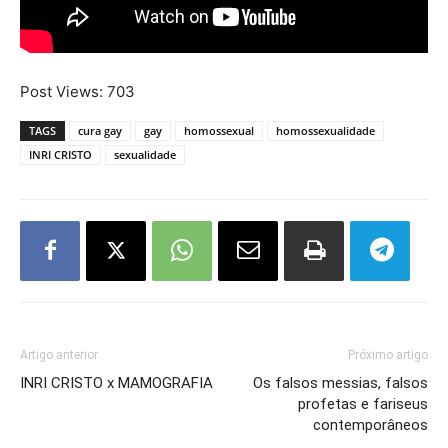
Post Views:
703
TAGS
cura gay
gay
homossexual
homossexualidade
INRI CRISTO
sexualidade
Artigo anterior
Próximo artigo
INRI CRISTO x MAMOGRAFIA
Os falsos messias, falsos
profetas e fariseus
contemporâneos